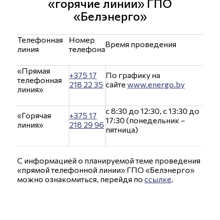
«горячие линии» ГПО
«Белэнерго»
Телефонная
Номер
Время проведения
линия
телефона
«Прямая
+375 17
По графику на
телефонная
218 22 35
сайте
www.energo.by
линия»
с 8:30 до 12:30, с 13:30 до
«Горячая
+375 17
17:30 (понедельник –
линия»
218 29 96
пятница)
С информацией о планируемой теме проведения
«прямой телефонной линии» ГПО «Белэнерго»
можно ознакомиться, перейдя по
ссылке
.